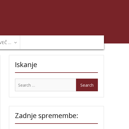
VEČ …
Iskanje
Search
for:
Zadnje spremembe: