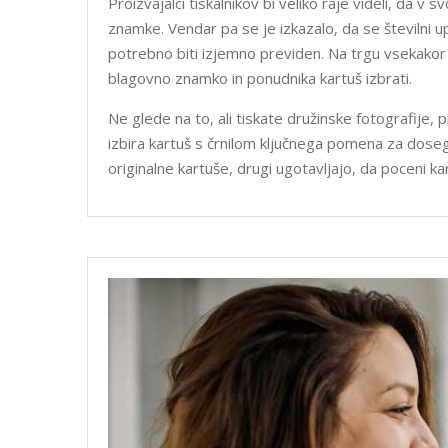
Proizvajalci tiskalnikov bi veliko raje videli, da v 
znamke. Vendar pa se je izkazalo, da se številni u
potrebno biti izjemno previden. Na trgu vsekakor
blagovno znamko in ponudnika kartuš izbrati.
Ne glede na to, ali tiskate družinske fotografije,
izbira kartuš s črnilom ključnega pomena za dose
originalne kartuše, drugi ugotavljajo, da poceni 