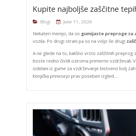
Kupite najboljše zaščitne tepi
Blogi
June 11, 2026
Nekateri menijo, da so
gumijaste preproge za 
vozila. Po drugi strani pa so na voljo še drugi
zašč
A ne glede na to, kakšno vrsto zaščitnih preprog 
boste redno čistili oziroma primerno vzdrževali. Vem
izdelani iz gume za vzdrževanje bistveno bolj zah
konjička prinesejo prav poseben izgled.…