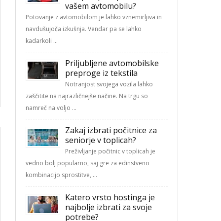
vašem avtomobilu?
Potovanje z avtomobilom je lahko vznemirljiva in
navdušujoča izkušnja. Vendar pa se lahko
kadarkoli …
Priljubljene avtomobilske
preproge iz tekstila
Notranjost svojega vozila lahko
zaščitite na najrazličnejše načine. Na trgu so
namreč na voljo …
Zakaj izbrati počitnice za
seniorje v toplicah?
Preživljanje počitnic v toplicah je
vedno bolj popularno, saj gre za edinstveno
kombinacijo sprostitve, …
Katero vrsto hostinga je
najbolje izbrati za svoje
potrebe?