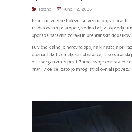
Razno
June 12, 2026
Kronične vnetne bolezni so vedno boj v porastu, 
tradicionalnih pristopov, vedno bolj v ospredju t
uporaba naravnih zdravil in prehranskih dodatkov, k
Fulvična kislina je naravna spojina ki nastaja pri r
poznanih kot zemeljske substance, ki so stranski 
mikroorganizmi v prsti. Zaradi svoje edinstvene 
hranil v celice, zato jo mnogi strokovnjaki povezuj