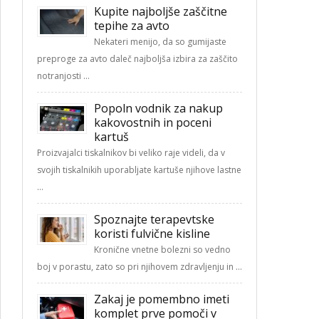
Kupite najboljše zaščitne
tepihe za avto
Nekateri menijo, da so gumijaste
preproge za avto daleč najboljša izbira za zaščito
notranjosti …
Popoln vodnik za nakup
kakovostnih in poceni
kartuš
Proizvajalci tiskalnikov bi veliko raje videli, da v
svojih tiskalnikih uporabljate kartuše njihove lastne
…
Spoznajte terapevtske
koristi fulvične kisline
Kronične vnetne bolezni so vedno
boj v porastu, zato so pri njihovem zdravljenju in …
Zakaj je pomembno imeti
komplet prve pomoči v