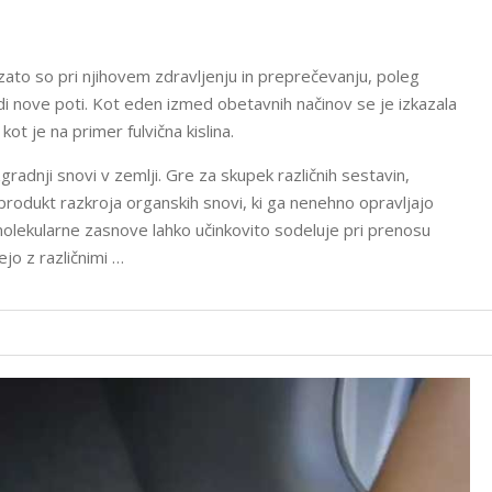
zato so pri njihovem zdravljenju in preprečevanju, poleg
udi nove poti. Kot eden izmed obetavnih načinov se je izkazala
ot je na primer fulvična kislina.
azgradnji snovi v zemlji. Gre za skupek različnih sestavin,
produkt razkroja organskih snovi, ki ga nenehno opravljajo
molekularne zasnove lahko učinkovito sodeluje pri prenosu
ejo z različnimi …