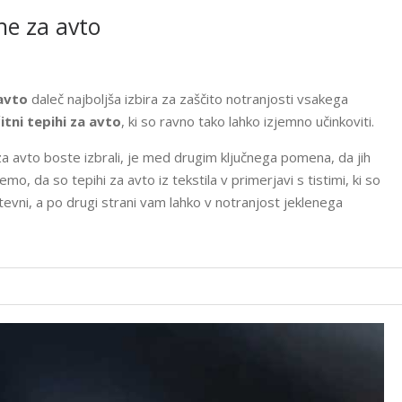
he za avto
avto
daleč najboljša izbira za zaščito notranjosti vsakega
itni tepihi za avto
, ki so ravno tako lahko izjemno učinkoviti.
za avto boste izbrali, je med drugim ključnega pomena, da jih
o, da so tepihi za avto iz tekstila v primerjavi s tistimi, ki so
tevni, a po drugi strani vam lahko v notranjost jeklenega