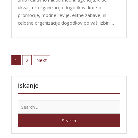
ukvarja z organizacijo dogodkov, kot so
promocije, modne revije, elitne zabave, in
celotne organizacije dogodkov po vaši izbiri.…
Posts
pagination
1
2
Next
Iskanje
Search
for: