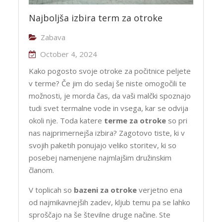
Najboljša izbira term za otroke
Zabava
October 4, 2024
Kako pogosto svoje otroke za počitnice peljete
v terme? Če jim do sedaj še niste omogočili te
možnosti, je morda čas, da vaši malčki spoznajo
tudi svet termalne vode in vsega, kar se odvija
okoli nje. Toda katere
terme za otroke
so pri
nas najprimernejša izbira? Zagotovo tiste, ki v
svojih paketih ponujajo veliko storitev, ki so
posebej namenjene najmlajšim družinskim
članom.
V toplicah so
bazeni za otroke
verjetno ena
od najmikavnejših zadev, kljub temu pa se lahko
sproščajo na še številne druge načine. Ste