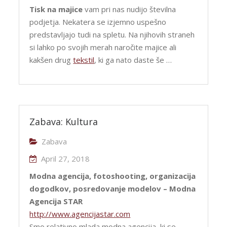
Tisk na majice
vam pri nas nudijo številna
podjetja. Nekatera se izjemno uspešno
predstavljajo tudi na spletu. Na njihovih straneh
si lahko po svojih merah naročite majice ali
kakšen drug
tekstil
, ki ga nato daste še …
Zabava: Kultura
Zabava
April 27, 2018
Modna agencija, fotoshooting, organizacija
dogodkov, posredovanje modelov – Modna
Agencija STAR
http://www.agencijastar.com
Smo relativno mlada modna agencija, ki se