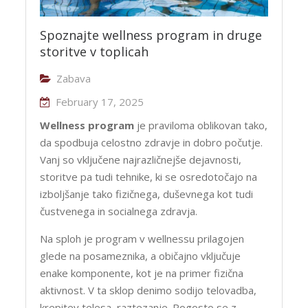
Spoznajte wellness program in druge
storitve v toplicah
Zabava
February 17, 2025
Wellness program
je praviloma oblikovan tako,
da spodbuja celostno zdravje in dobro počutje.
Vanj so vključene najrazličnejše dejavnosti,
storitve pa tudi tehnike, ki se osredotočajo na
izboljšanje tako fizičnega, duševnega kot tudi
čustvenega in socialnega zdravja.
Na sploh je program v wellnessu prilagojen
glede na posameznika, a običajno vključuje
enake komponente, kot je na primer fizična
aktivnost. V ta sklop denimo sodijo telovadba,
krepitev telesa, raztezanje. Pogosto se z