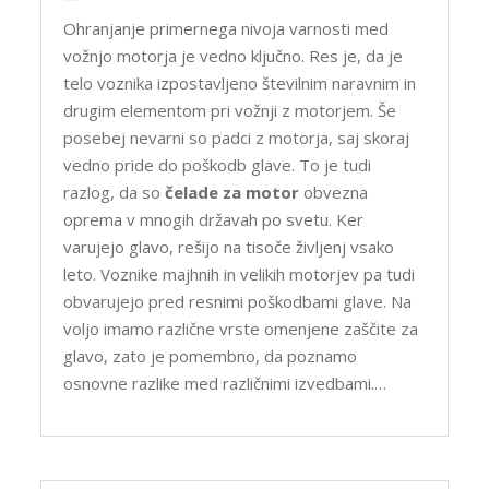
Ohranjanje primernega nivoja varnosti med
vožnjo motorja je vedno ključno. Res je, da je
telo voznika izpostavljeno številnim naravnim in
drugim elementom pri vožnji z motorjem. Še
posebej nevarni so padci z motorja, saj skoraj
vedno pride do poškodb glave. To je tudi
razlog, da so
čelade za motor
obvezna
oprema v mnogih državah po svetu. Ker
varujejo glavo, rešijo na tisoče življenj vsako
leto. Voznike majhnih in velikih motorjev pa tudi
obvarujejo pred resnimi poškodbami glave. Na
voljo imamo različne vrste omenjene zaščite za
glavo, zato je pomembno, da poznamo
osnovne razlike med različnimi izvedbami.…