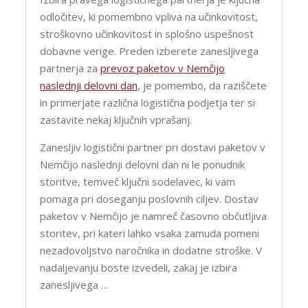
odločitev, ki pomembno vpliva na učinkovitost,
stroškovno učinkovitost in splošno uspešnost
dobavne verige. Preden izberete zanesljivega
partnerja za
prevoz paketov v Nemčijo
naslednji delovni dan
, je pomembo, da raziščete
in primerjate različna logistična podjetja ter si
zastavite nekaj ključnih vprašanj.
Zanesljiv logistični partner pri dostavi paketov v
Nemčijo naslednji delovni dan ni le ponudnik
storitve, temveč ključni sodelavec, ki vam
pomaga pri doseganju poslovnih ciljev. Dostav
paketov v Nemčijo je namreč časovno občutljiva
storitev, pri kateri lahko vsaka zamuda pomeni
nezadovoljstvo naročnika in dodatne stroške. V
nadaljevanju boste izvedeli, zakaj je izbira
zanesljivega …