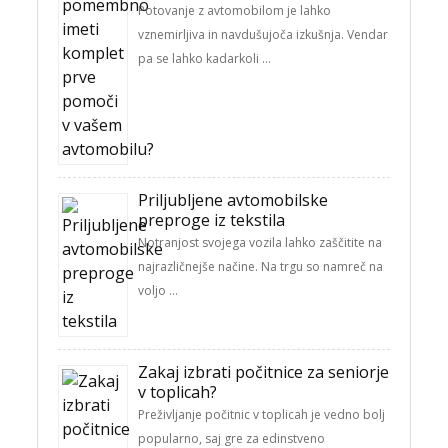
Potovanje z avtomobilom je lahko
vznemirljiva in navdušujoča izkušnja. Vendar
pa se lahko kadarkoli …
Priljubljene avtomobilske
preproge iz tekstila
Notranjost svojega vozila lahko zaščitite na
najrazličnejše načine. Na trgu so namreč na
voljo …
Zakaj izbrati počitnice za seniorje
v toplicah?
Preživljanje počitnic v toplicah je vedno bolj
popularno, saj gre za edinstveno