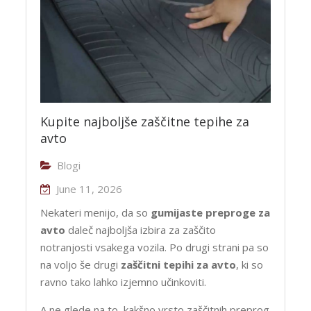
Kupite najboljše zaščitne tepihe za
avto
Blogi
June 11, 2026
Nekateri menijo, da so
gumijaste preproge za
avto
daleč najboljša izbira za zaščito
notranjosti vsakega vozila. Po drugi strani pa so
na voljo še drugi
zaščitni tepihi za avto
, ki so
ravno tako lahko izjemno učinkoviti.
A ne glede na to, kakšno vrsto zaščitnih preprog