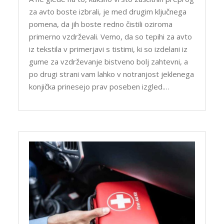
za avto boste izbrali, je med drugim ključnega
pomena, da jih boste redno čistili oziroma
primerno vzdrževali. Vemo, da so tepihi za avto
iz tekstila v primerjavi s tistimi, ki so izdelani iz
gume za vzdrževanje bistveno bolj zahtevni, a
po drugi strani vam lahko v notranjost jeklenega
konjička prinesejo prav poseben izgled.…