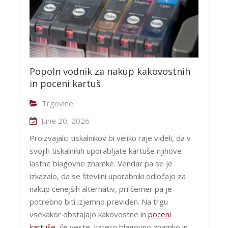
Popoln vodnik za nakup kakovostnih
in poceni kartuš
Trgovine
June 20, 2026
Proizvajalci tiskalnikov bi veliko raje videli, da v
svojih tiskalnikih uporabljate kartuše njihove
lastne blagovne znamke. Vendar pa se je
izkazalo, da se številni uporabniki odločajo za
nakup cenejših alternativ, pri čemer pa je
potrebno biti izjemno previden. Na trgu
vsekakor obstajajo kakovostne in
poceni
kartuše
, če veste, katero blagovno znamko in