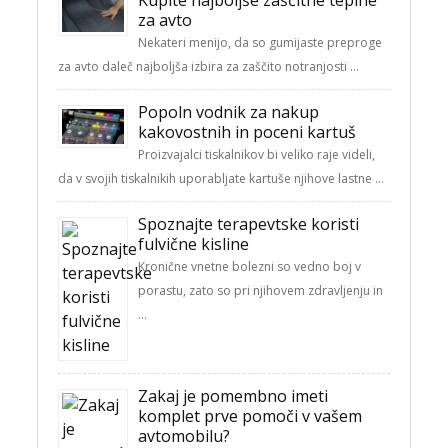
za avto
Nekateri menijo, da so gumijaste preproge
za avto daleč najboljša izbira za zaščito notranjosti …
Popoln vodnik za nakup
kakovostnih in poceni kartuš
Proizvajalci tiskalnikov bi veliko raje videli,
da v svojih tiskalnikih uporabljate kartuše njihove lastne …
Spoznajte terapevtske koristi
fulvične kisline
Kronične vnetne bolezni so vedno boj v
porastu, zato so pri njihovem zdravljenju in
…
Zakaj je pomembno imeti
komplet prve pomoči v vašem
avtomobilu?