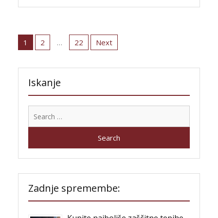
Posts
pagination
1
2
…
22
Next
Iskanje
Search
for:
Zadnje spremembe:
Kupite najboljše zaščitne tepihe