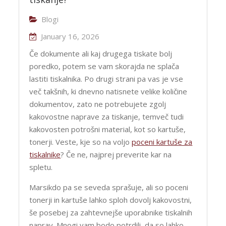
Blogi
January 16, 2026
Če dokumente ali kaj drugega tiskate bolj
poredko, potem se vam skorajda ne splača
lastiti tiskalnika. Po drugi strani pa vas je vse
več takšnih, ki dnevno natisnete velike količine
dokumentov, zato ne potrebujete zgolj
kakovostne naprave za tiskanje, temveč tudi
kakovosten potrošni material, kot so kartuše,
tonerji. Veste, kje so na voljo
poceni kartuše za
tiskalnike
? Če ne, najprej preverite kar na
spletu.
Marsikdo pa se seveda sprašuje, ali so poceni
tonerji in kartuše lahko sploh dovolj kakovostni,
še posebej za zahtevnejše uporabnike tiskalnih
naprav. Mnogi vam bodo potrdili, da so lahko