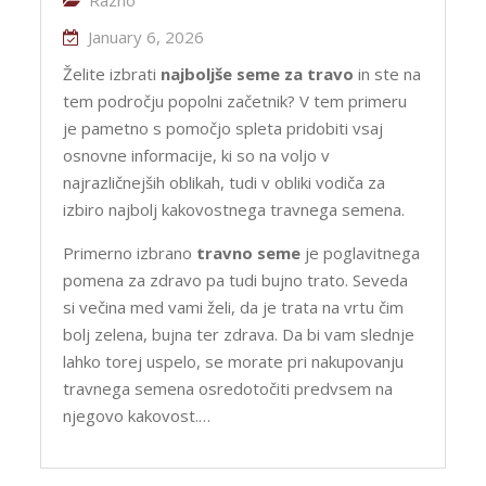
January 6, 2026
Želite izbrati
najboljše seme za travo
in ste na
tem področju popolni začetnik? V tem primeru
je pametno s pomočjo spleta pridobiti vsaj
osnovne informacije, ki so na voljo v
najrazličnejših oblikah, tudi v obliki vodiča za
izbiro najbolj kakovostnega travnega semena.
Primerno izbrano
travno seme
je poglavitnega
pomena za zdravo pa tudi bujno trato. Seveda
si večina med vami želi, da je trata na vrtu čim
bolj zelena, bujna ter zdrava. Da bi vam slednje
lahko torej uspelo, se morate pri nakupovanju
travnega semena osredotočiti predvsem na
njegovo kakovost.…