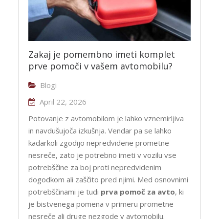
Zakaj je pomembno imeti komplet
prve pomoči v vašem avtomobilu?
Blogi
April 22, 2026
Potovanje z avtomobilom je lahko vznemirljiva
in navdušujoča izkušnja. Vendar pa se lahko
kadarkoli zgodijo nepredvidene prometne
nesreče, zato je potrebno imeti v vozilu vse
potrebščine za boj proti nepredvidenim
dogodkom ali zaščito pred njimi. Med osnovnimi
potrebščinami je tudi
prva pomoč za avto
, ki
je bistvenega pomena v primeru prometne
nesreče ali druge nezgode v avtomobilu.