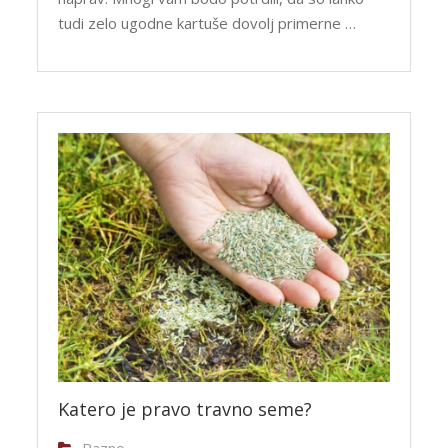
tudi zelo ugodne kartuše dovolj primerne …
Katero je pravo travno seme?
Razno