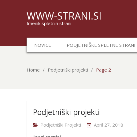
WWW-STRANI.SI
Imenik spletnih strani
NOVICE
PODJETNIŠKE SPLETNE STRANI
Home
Podjetniški projekti
Page 2
Podjetniški
Podjetniški projekti
projekti
Podjetniški Projekti
April 27, 2018
Javni razpisi