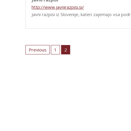
http://www.javnirazpisi.si/
Javni razpisi iz Slovenije, kateri zajemajo vsa pod
Posts
pagination
Previous
1
2