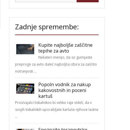
Zadnje spremembe:
Kupite najboljše zaščitne
tepihe za avto
Nekateri menijo, da so gumijaste
preproge za avto daleč najboljša izbira za zaščito
notranjosti …
Popoln vodnik za nakup
kakovostnih in poceni
kartuš
Proizvajalci tiskalnikov bi veliko raje videli, da v
svojih tiskalnikih uporabljate kartuše njihove lastne
…
Spoznajte terapevtske