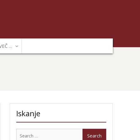
VEČ …
Iskanje
Search
for: