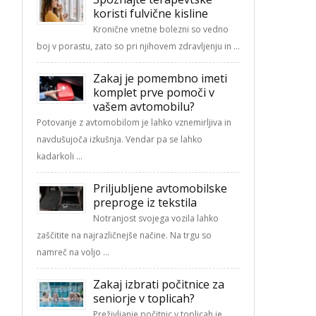
koristi fulvične kisline
Kronične vnetne bolezni so vedno
boj v porastu, zato so pri njihovem zdravljenju in …
Zakaj je pomembno imeti
komplet prve pomoči v
vašem avtomobilu?
Potovanje z avtomobilom je lahko vznemirljiva in
navdušujoča izkušnja. Vendar pa se lahko
kadarkoli …
Priljubljene avtomobilske
preproge iz tekstila
Notranjost svojega vozila lahko
zaščitite na najrazličnejše načine. Na trgu so
namreč na voljo …
Zakaj izbrati počitnice za
seniorje v toplicah?
Preživljanje počitnic v toplicah je