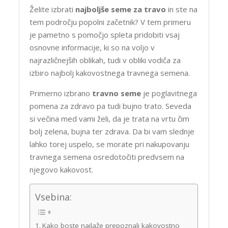
Želite izbrati
najboljše seme za travo
in ste na
tem področju popolni začetnik? V tem primeru
je pametno s pomočjo spleta pridobiti vsaj
osnovne informacije, ki so na voljo v
najrazličnejših oblikah, tudi v obliki vodiča za
izbiro najbolj kakovostnega travnega semena.
Primerno izbrano
travno seme
je poglavitnega
pomena za zdravo pa tudi bujno trato. Seveda
si večina med vami želi, da je trata na vrtu čim
bolj zelena, bujna ter zdrava. Da bi vam slednje
lahko torej uspelo, se morate pri nakupovanju
travnega semena osredotočiti predvsem na
njegovo kakovost.
Vsebina:
Kako boste najlaže prepoznali kakovostno