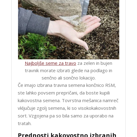
Najboljše seme za travo
za zelen in bujen
travnik morate izbrati glede na podlago in
senčno ali sončno lokacijo.
Če imajo izbrana travna semena končnico RSM,
ste lahko povsem prepričani, da boste kupili
kakovostna semena. Tovrstna mešanica namreč
vključuje zgolj semena, ki so visokokakovostnih
sort. Vzgojena pa so bila samo za uporabo na
tratah.
Prednosti kakovostno izbranih