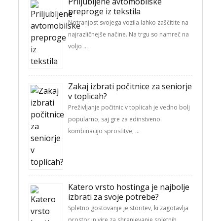
Priljubljene avtomobilske
preproge iz tekstila
Notranjost svojega vozila lahko zaščitite na
najrazličnejše načine. Na trgu so namreč na
voljo …
Zakaj izbrati počitnice za seniorje
v toplicah?
Preživljanje počitnic v toplicah je vedno bolj
popularno, saj gre za edinstveno
kombinacijo sprostitve, …
Katero vrsto hostinga je najbolje
izbrati za svoje potrebe?
Spletno gostovanje je storitev, ki zagotavlja
prostor in vire za shranjevanje spletnih