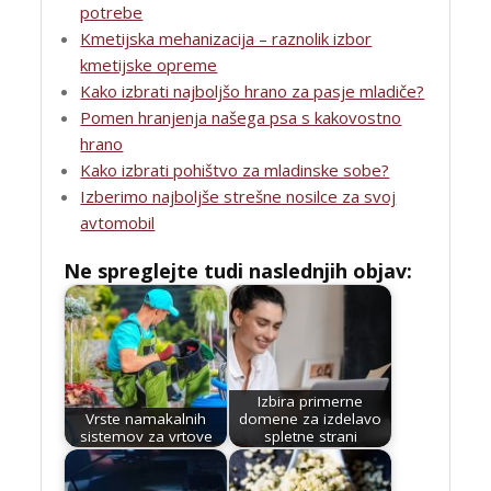
potrebe
Kmetijska mehanizacija – raznolik izbor
kmetijske opreme
Kako izbrati najboljšo hrano za pasje mladiče?
Pomen hranjenja našega psa s kakovostno
hrano
Kako izbrati pohištvo za mladinske sobe?
Izberimo najboljše strešne nosilce za svoj
avtomobil
Ne spreglejte tudi naslednjih objav:
Izbira primerne
Vrste namakalnih
domene za izdelavo
sistemov za vrtove
spletne strani