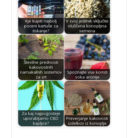
Kje kupiti najbolj
V svoj jedilnik vključite
poceni kartuše za
oluščena konopljina
tiskanje?
semena
Številne prednosti
kakovostnih
namakalnih sistemov
Spoznajte vse koristi
za vrt
soka aronije
Za kaj najpogosteje
uporabljamo CBD
Preverjanje kakovosti
kapljice?
izdelkov iz konoplje