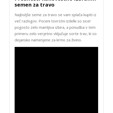
semen za travo
Najboljše seme za travo se vam splača kupiti iz
več razlogov. Poceni tovrstni izdelki so sicer
pogosto zelo mamljiva izbira, a ponudba v tem
primeru zelo verjetno vključuje sorte trav, ki so
dejansko namenjene za krmo za živino.