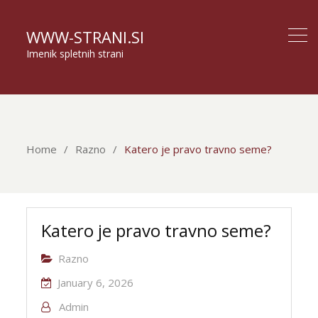
WWW-STRANI.SI
Imenik spletnih strani
Home
Razno
Katero je pravo travno seme?
Katero je pravo travno seme?
Razno
January 6, 2026
Admin