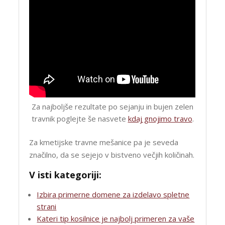
Za najboljše rezultate po sejanju in bujen zelen
travnik poglejte še nasvete
kdaj gnojimo travo
.
Za kmetijske travne mešanice pa je seveda
značilno, da se sejejo v bistveno večjih količinah.
V isti kategoriji:
Izbira primerne domene za izdelavo spletne
strani
Kateri tip kosilnice je najbolj primeren za vaše