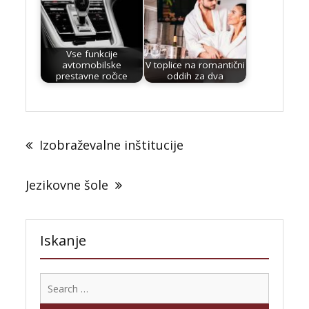
Vse funkcije
avtomobilske
V toplice na romantični
prestavne ročice
oddih za dva
Post
navigation
Izobraževalne inštitucije
Jezikovne šole
Iskanje
Search
for: