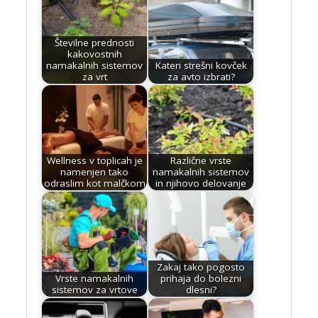
Številne prednosti
kakovostnih
namakalnih sistemov
Kateri strešni kovček
za vrt
za avto izbrati?
Wellness v toplicah je
Različne vrste
namenjen tako
namakalnih sistemov
odraslim kot malčkom
in njihovo delovanje
Zakaj tako pogosto
Vrste namakalnih
prihaja do bolezni
sistemov za vrtove
dlesni?