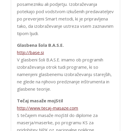
posamezniku ali podjetju. Izobraževanja
potekajo pod vodstvom izkušenih predavateljev
po preverjeni Smart metodi, ki je pripravljena
tako, da izobraževanje ustreza vsem zaznavnim
tipom ljudi.
Glasbena šola B.A.S.E.
http://base.si
V glasbeni šoli B.A.S.E. imamo ob programih
izobraževanja otrok tudi programe, ki so
namenjeni glasbenemu izobraževanju starejših,
ne glede na njihovo predznanje inštrumenta in
glasbene teorije.
Tečaj masaže mojStil
http://www.tecaj-masaze.com
S tečajem masaže mojStil do diplome za
maserja/maserke, po programu KS za
pridobitev NPK oz. nacionalne poklicne