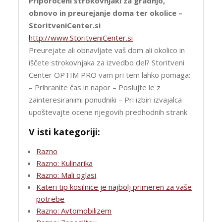
Priporočeni strokovnjaki za gradnjo,
obnovo in preurejanje doma ter okolice –
StoritveniCenter.si
http://www.StoritveniCenter.si
Preurejate ali obnavljate vaš dom ali okolico in
iščete strokovnjaka za izvedbo del? Storitveni
Center OPTIM PRO vam pri tem lahko pomaga:
– Prihranite čas in napor – Poslujte le z
zainteresiranimi ponudniki – Pri izbiri izvajalca
upoštevajte ocene njegovih predhodnih strank
V isti kategoriji:
Razno
Razno: Kulinarika
Razno: Mali oglasi
Kateri tip kosilnice je najbolj primeren za vaše
potrebe
Razno: Avtomobilizem