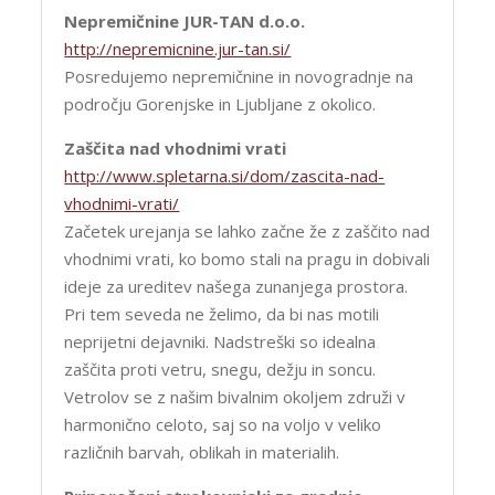
Nepremičnine JUR-TAN d.o.o.
http://nepremicnine.jur-tan.si/
Posredujemo nepremičnine in novogradnje na
področju Gorenjske in Ljubljane z okolico.
Zaščita nad vhodnimi vrati
http://www.spletarna.si/dom/zascita-nad-
vhodnimi-vrati/
Začetek urejanja se lahko začne že z zaščito nad
vhodnimi vrati, ko bomo stali na pragu in dobivali
ideje za ureditev našega zunanjega prostora.
Pri tem seveda ne želimo, da bi nas motili
neprijetni dejavniki. Nadstreški so idealna
zaščita proti vetru, snegu, dežju in soncu.
Vetrolov se z našim bivalnim okoljem združi v
harmonično celoto, saj so na voljo v veliko
različnih barvah, oblikah in materialih.