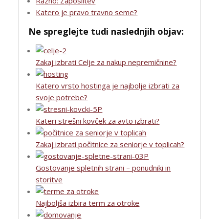
Razno: Zaposlitev
Katero je pravo travno seme?
Ne spreglejte tudi naslednjih objav:
Zakaj izbrati Celje za nakup nepremičnine?
Katero vrsto hostinga je najbolje izbrati za
svoje potrebe?
Kateri strešni kovček za avto izbrati?
Zakaj izbrati počitnice za seniorje v toplicah?
Gostovanje spletnih strani – ponudniki in
storitve
Najboljša izbira term za otroke