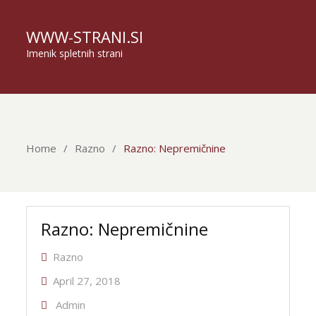
WWW-STRANI.SI
Imenik spletnih strani
Home
Razno
Razno: Nepremičnine
Razno: Nepremičnine
Razno
April 27, 2018
Admin