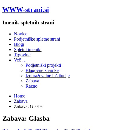
WWW-strani.si
Imenik spletnih strani
Novice
Podjetniške spletne strani
Blogi
Spletni imeniki
Trgovine
Več …
Podjetniški projekti
Blagovne znamke
Izobraževalne inštitucije
Zabava
Razno
Home
Zabava
Zabava: Glasba
Zabava: Glasba