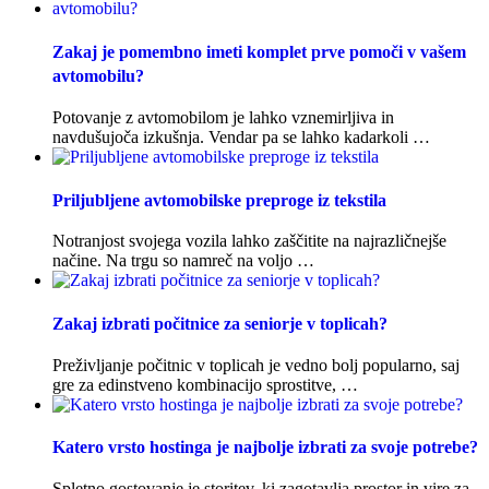
Zakaj je pomembno imeti komplet prve pomoči v vašem
avtomobilu?
Potovanje z avtomobilom je lahko vznemirljiva in
navdušujoča izkušnja. Vendar pa se lahko kadarkoli …
Priljubljene avtomobilske preproge iz tekstila
Notranjost svojega vozila lahko zaščitite na najrazličnejše
načine. Na trgu so namreč na voljo …
Zakaj izbrati počitnice za seniorje v toplicah?
Preživljanje počitnic v toplicah je vedno bolj popularno, saj
gre za edinstveno kombinacijo sprostitve, …
Katero vrsto hostinga je najbolje izbrati za svoje potrebe?
Spletno gostovanje je storitev, ki zagotavlja prostor in vire za