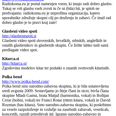
Radiokoma.eu je portal namenjen vsem, ki imajo radi dobro glasbo.
Tukaj se vrti glasba vseh zvrsti in če ni (bila) hit, je sploh ne
predvajamo. radiokoma.eu je neprofitna organizacija, katero
uporabnike združuje skupni cilj po druženju in zabavi. Če imaš rad
dobro glasbo je to pravi kraj zate!
Glasbeni video spoti
http://glasbenispoti.si
Glasbeni video spoti slovenskih, hrvaških, srbiskih, angleških in
ostalih glasbenikov in glasbenih skupin. Če želite lahko tudi sami
predlagate video spot.
Kitarca.si
http://kitarca.si/
Zgodovina modelov kitar ter podatki o znanih svetovnih kitaristih.
Polka bend
http://www.polka-bend.com/
Polka bend smo narodno-zabavna skupina, ki je bila ustanovljena
sredi avgusta 2009. Sestavljamo jo štirje člani in sicer, bivša člana
skupine Mladi Gamsi, brata Matjaž (harmonika, vokal) in Boštjan
Cerar (bobni, vokal) ter Franci Rotar (ritem kitara, vokal) in David
Rozman (bas kitara). Smo narodno-zabavna skupina, ki poskrbimo
za veselo razpoloženje in vzdušje na zasebnih zabavah, veselicah,
koncertih, raznih prireditvah itd. Igramo narodno-zabavno in