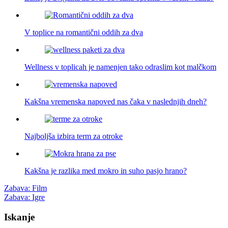
V toplice na romantični oddih za dva
Wellness v toplicah je namenjen tako odraslim kot malčkom
Kakšna vremenska napoved nas čaka v naslednjih dneh?
Najboljša izbira term za otroke
Kakšna je razlika med mokro in suho pasjo hrano?
Post
Zabava: Film
Zabava: Igre
navigation
Iskanje