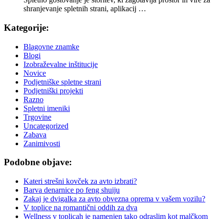
shranjevanje spletnih strani, aplikacij …
Kategorije:
Blagovne znamke
Blogi
Izobraževalne inštitucije
Novice
Podjetniške spletne strani
Podjetniški projekti
Razno
Spletni imeniki
Trgovine
Uncategorized
Zabava
Zanimivosti
Podobne objave:
Kateri strešni kovček za avto izbrati?
Barva denarnice po feng shuiju
Zakaj je dvigalka za avto obvezna oprema v vašem vozilu?
V toplice na romantični oddih za dva
Wellness v toplicah je namenjen tako odraslim kot malčkom