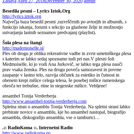
Zabava
April 27, 2018
December 30, 2020
admin
Besedila pesmi – Lyrics Iztok.Org
http://lyrics.iztok.org
Največja baza besedil pesmi ,razvrščenih po avtorjih in albumih, s
funkcijo iskanja, forumi s sekcijo za glasbene želje in možnostjo
ustvarjanja lastnih seznamov predvajanj (playlist).
Šola plesa na štangi
http://mademoiselle.si/
Ples ob drogu je oblika rekreativne vadbe in zvrst umetniškega plesa
s katerim se lahko sedaj spoznamo tudi pri nas.V plesni šoli
Medmoiselle, ki jo vodi Ana Jurkovič, se lahko tega plesa nauči
prav vsaka ženska. Ples na drogu poveča samozavest in povrne
zaupanje v lastno telo, razvija občutek za estetiko in čutnost in
obenem krepi mišice celega telesa, še posebej mišice ramenskega
obroča ter trebušne, ritne in stegenske mišice. Vebljene!
ansambel Tonija Verderberja
http://www.ansambel-tonija-verderberja.com
Spletna stran o ansamblu Tonija Verderberja. Na spletni strani lahko
prebirate novice o ansamblu, kje bo ansambel nastopal, biografijo
ansambla, diskografijo ansambla, vse o tamburici…
.:: RadioKoma ::. Internetni Radio
http://www.radiokoma.eu