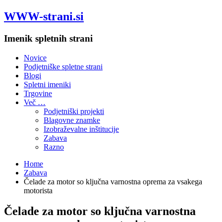
WWW-strani.si
Imenik spletnih strani
Novice
Podjetniške spletne strani
Blogi
Spletni imeniki
Trgovine
Več …
Podjetniški projekti
Blagovne znamke
Izobraževalne inštitucije
Zabava
Razno
Home
Zabava
Čelade za motor so ključna varnostna oprema za vsakega
motorista
Čelade za motor so ključna varnostna