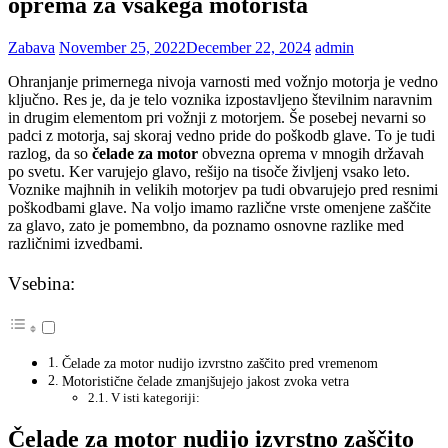
oprema za vsakega motorista
Zabava
November 25, 2022
December 22, 2024
admin
Ohranjanje primernega nivoja varnosti med vožnjo motorja je vedno
ključno. Res je, da je telo voznika izpostavljeno številnim naravnim
in drugim elementom pri vožnji z motorjem. Še posebej nevarni so
padci z motorja, saj skoraj vedno pride do poškodb glave. To je tudi
razlog, da so
čelade za motor
obvezna oprema v mnogih državah
po svetu. Ker varujejo glavo, rešijo na tisoče življenj vsako leto.
Voznike majhnih in velikih motorjev pa tudi obvarujejo pred resnimi
poškodbami glave. Na voljo imamo različne vrste omenjene zaščite
za glavo, zato je pomembno, da poznamo osnovne razlike med
različnimi izvedbami.
Vsebina:
Čelade za motor nudijo izvrstno zaščito pred vremenom
Motoristične čelade zmanjšujejo jakost zvoka vetra
V isti kategoriji:
Čelade za motor nudijo izvrstno zaščito