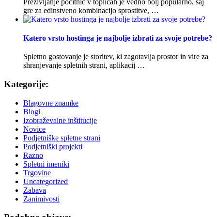
Preživljanje počitnic v toplicah je vedno bolj popularno, saj
gre za edinstveno kombinacijo sprostitve, …
Katero vrsto hostinga je najbolje izbrati za svoje potrebe?
Spletno gostovanje je storitev, ki zagotavlja prostor in vire za
shranjevanje spletnih strani, aplikacij …
Kategorije:
Blagovne znamke
Blogi
Izobraževalne inštitucije
Novice
Podjetniške spletne strani
Podjetniški projekti
Razno
Spletni imeniki
Trgovine
Uncategorized
Zabava
Zanimivosti