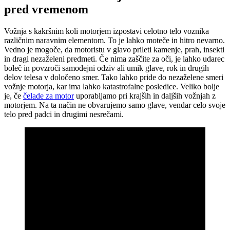
pred vremenom
Vožnja s kakršnim koli motorjem izpostavi celotno telo voznika
različnim naravnim elementom. To je lahko moteče in hitro nevarno.
Vedno je mogoče, da motoristu v glavo prileti kamenje, prah, insekti
in dragi nezaželeni predmeti. Če nima zaščite za oči, je lahko udarec
boleč in povzroči samodejni odziv ali umik glave, rok in drugih
delov telesa v določeno smer. Tako lahko pride do nezaželene smeri
vožnje motorja, kar ima lahko katastrofalne posledice. Veliko bolje
je, če
čelade za motor
uporabljamo pri krajših in daljših vožnjah z
motorjem. Na ta način ne obvarujemo samo glave, vendar celo svoje
telo pred padci in drugimi nesrečami.