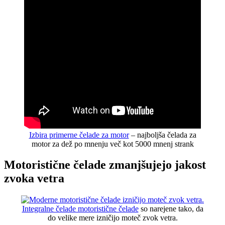
Izbira primerne čelade za motor
– najboljša čelada za
motor za dež po mnenju več kot 5000 mnenj strank
Motoristične čelade zmanjšujejo jakost
zvoka vetra
Integralne čelade motoristične čelade
so narejene tako, da
do velike mere izničijo moteč zvok vetra.