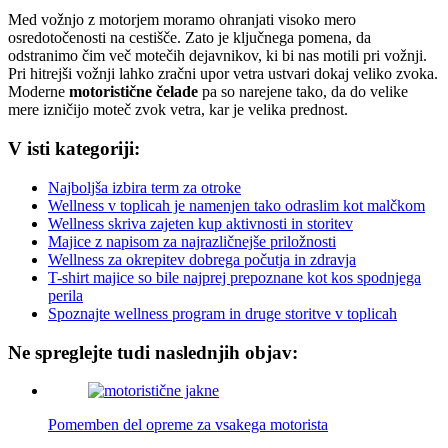
Med vožnjo z motorjem moramo ohranjati visoko mero
osredotočenosti na cestišče. Zato je ključnega pomena, da
odstranimo čim več motečih dejavnikov, ki bi nas motili pri vožnji.
Pri hitrejši vožnji lahko zračni upor vetra ustvari dokaj veliko zvoka.
Moderne
motoristične čelade
pa so narejene tako, da do velike
mere izničijo moteč zvok vetra, kar je velika prednost.
V isti kategoriji:
Najboljša izbira term za otroke
Wellness v toplicah je namenjen tako odraslim kot malčkom
Wellness skriva zajeten kup aktivnosti in storitev
Majice z napisom za najrazličnejše priložnosti
Wellness za okrepitev dobrega počutja in zdravja
T-shirt majice so bile najprej prepoznane kot kos spodnjega
perila
Spoznajte wellness program in druge storitve v toplicah
Ne spreglejte tudi naslednjih objav:
Pomemben del opreme za vsakega motorista