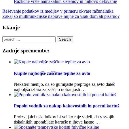
Različne vrste namakalnih sistemov in njihovo delovanje
Post
Reševanje podatkov iz medijev v primeru okvare računalnika
Zakaj so multifunkcijske naprave nujne za vsak dom ali pisarno?
navigation
Iskanje
Search
for:
Zadnje spremembe:
Kupite najboljše zaščitne tepihe za avto
Nekateri menijo, da so gumijaste preproge za avto daleč
najboljša izbira za zaščito notranjosti …
Popoln vodnik za nakup kakovostnih in poceni kartuš
Proizvajalci tiskalnikov bi veliko raje videli, da v svojih
tiskalnikih uporabljate kartuše njihove lastne …