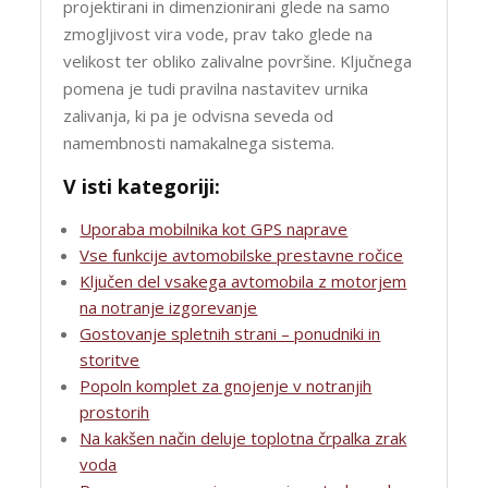
projektirani in dimenzionirani glede na samo
zmogljivost vira vode, prav tako glede na
velikost ter obliko zalivalne površine. Ključnega
pomena je tudi pravilna nastavitev urnika
zalivanja, ki pa je odvisna seveda od
namembnosti namakalnega sistema.
V isti kategoriji:
Uporaba mobilnika kot GPS naprave
Vse funkcije avtomobilske prestavne ročice
Ključen del vsakega avtomobila z motorjem
na notranje izgorevanje
Gostovanje spletnih strani – ponudniki in
storitve
Popoln komplet za gnojenje v notranjih
prostorih
Na kakšen način deluje toplotna črpalka zrak
voda