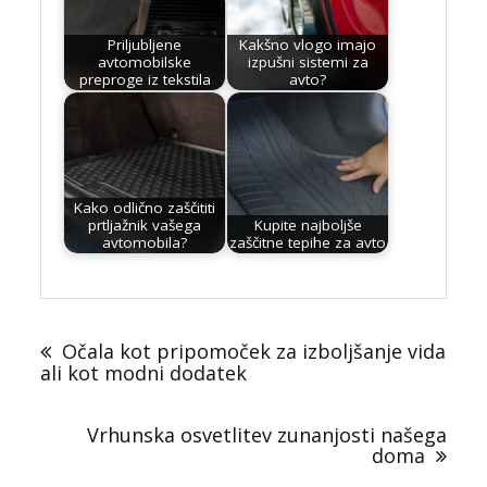
Priljubljene
Kakšno vlogo imajo
avtomobilske
izpušni sistemi za
preproge iz tekstila
avto?
Kako odlično zaščititi
prtljažnik vašega
Kupite najboljše
avtomobila?
zaščitne tepihe za avto
Post
navigation
Očala kot pripomoček za izboljšanje vida
ali kot modni dodatek
Vrhunska osvetlitev zunanjosti našega
doma