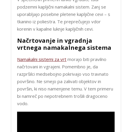
podzemni kapljični namakalni sistem. Zanj se
uporabljajo posebne pletene kapljične cevi – s
tkanino iz poliestra. Te preprečujejo vdor
korenin v kapalne luknje kapljičnih cevi.
Načrtovanje in vgradnja
vrtnega namakalnega sistema
Namakalni sistemi za vrt
morajo biti pravilno
načrtovani in vgrajeni. Pomembno je, da
razpršilci medsebojno pokrivajo vso travnato
površino. Ne smejo pa zalivati objektov in
površin, ki niso namenjene temu. V tem primeru
bi namreč po nepotrebnem trošili dragoceno
vodo.