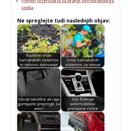
Pomen rezervoarja za pranje vetrobranskega
stekla
Ne spreglejte tudi naslednjih objav:
Različne vrste
namakalnih sistemov
Vrste namakalnih
in njihovo delovanje
sistemov za vrtove
Izbrati tekstilne ali raje
Vse funkcije
gumijaste preproge za
avtomobilske
avto?
prestavne ročice