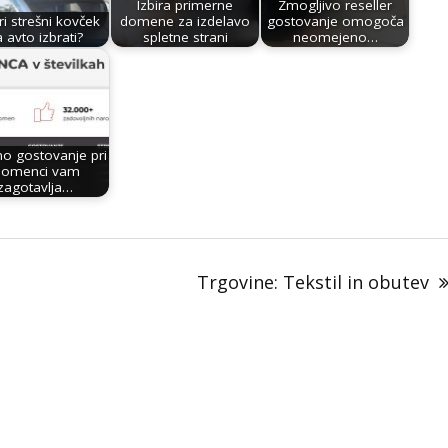
Izbira primerne
Zmogljivo reseller
ri strešni kovček
domene za izdelavo
gostovanje omogoča
 avto izbrati?
spletne strani
neomejeno…
no gostovanje pri
omenci vam
zagotavlja…
Trgovine: Tekstil in obutev