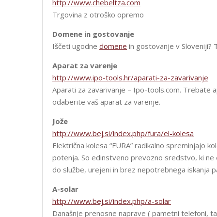
http://www.chebeltza.com
Trgovina z otroško opremo
Domene in gostovanje
Iščeti ugodne
domene
in gostovanje v Sloveniji?
Aparat za varenje
http://www.ipo-tools.hr/aparati-za-zavarivanje
Aparati za zavarivanje – Ipo-tools.com. Trebate ap
odaberite vaš aparat za varenje.
Jože
http://www.bej.si/index.php/fura/el-kolesa
Električna kolesa “FURA” radikalno spreminjajo kol
potenja. So edinstveno prevozno sredstvo, ki ne
do službe, urejeni in brez nepotrebnega iskanja p
A-solar
http://www.bej.si/index.php/a-solar
Današnje prenosne naprave ( pametni telefoni, tabli