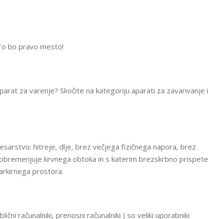
 To bo pravo mesto!
arat za varenje? Skočite na kategoriju aparati za zavarivanje i
esarstvo: hitreje, dlje, brez večjega fizičnega napora, brez
 obremenjuje krvnega obtoka in s katerim brezskrbno prispete
arkirnega prostora.
čni računalniki, prenosni računalniki ) so veliki uporabniki