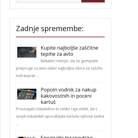
Zadnje spremembe:
Kupite najboljše zaščitne
tepihe za avto
Nekateri menijo, da so gumijaste
preproge za avto daleč najboljša izbira za zaščito
notranjosti …
Popoln vodnik za nakup
kakovostnih in poceni
kartuš
Proizvajalci tiskalnikov bi veliko raje videli, da v
svojih tiskalnikih uporabljate kartuše njihove lastne
…
Spoznajte terapevtske