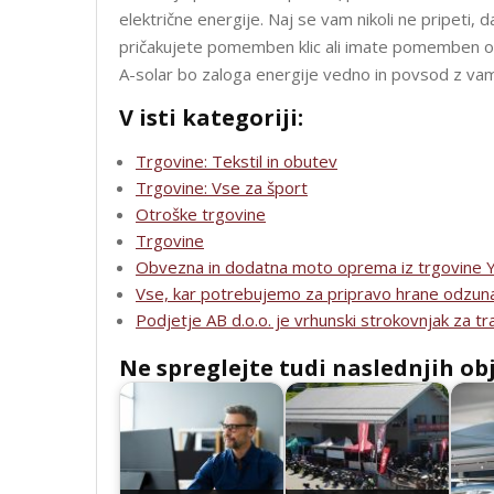
električne energije. Naj se vam nikoli ne pripeti, 
pričakujete pomemben klic ali imate pomemben opra
A-solar bo zaloga energije vedno in povsod z vam
V isti kategoriji:
Trgovine: Tekstil in obutev
Trgovine: Vse za šport
Otroške trgovine
Trgovine
Obvezna in dodatna moto oprema iz trgovine 
Vse, kar potrebujemo za pripravo hrane odzun
Podjetje AB d.o.o. je vrhunski strokovnjak za tr
Ne spreglejte tudi naslednjih ob