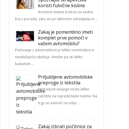
koristi fulvične kisline
Kronične vnetne bolezni so vedno
boj v porastu, zato so pri njihovem zdravljenju in …
Zakaj je pomembno imeti
komplet prve pomoči v
vašem avtomobilu?
Potovanje z avtomobilom je lahko vznemirljiva in
navdušujoča izkušnja. Vendar pa se lahko
kadarkoli …
Priljubljene avtomobilske
preproge iz tekstila
Notranjost svojega vozila lahko
zaščitite na najrazličnejše načine. Na
trgu so namreč na voljo …
Zakaj izbrati počitnice za