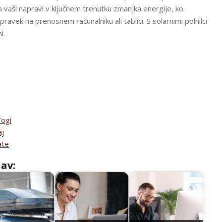
da vaši napravi v ključnem trenutku zmanjka energije, ko
vek na prenosnem računalniku ali tablici. S solarnimi polnilci
i.
Yogi
aj
ate
jav: