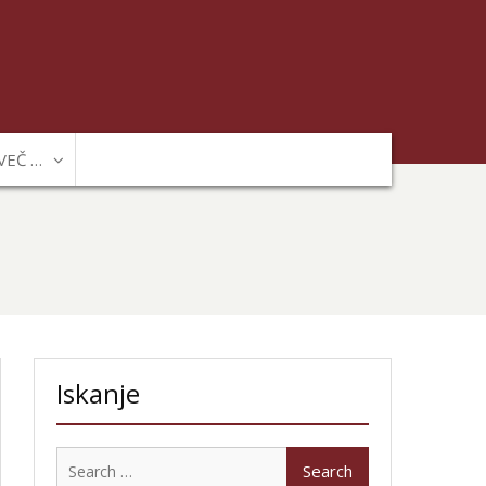
VEČ …
Iskanje
Search
for: