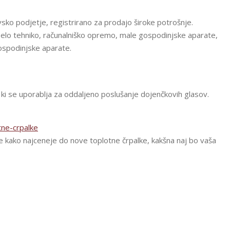
vsko podjetje, registrirano za prodajo široke potrošnje.
elo tehniko, računalniško opremo, male gospodinjske aparate,
gospodinjske aparate.
, ki se uporablja za oddaljeno poslušanje dojenčkovih glasov.
tne-crpalke
te kako najceneje do nove toplotne črpalke, kakšna naj bo vaša