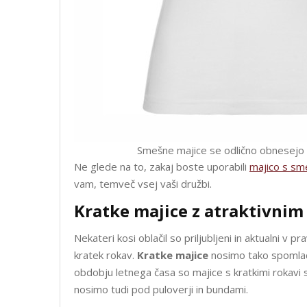
Smešne majice se odlično obnesejo tu
Ne glede na to, zakaj boste uporabili
majico s sm
vam, temveč vsej vaši družbi.
Kratke majice z atraktivni
Nekateri kosi oblačil so priljubljeni in aktualni v p
kratek rokav.
Kratke majice
nosimo tako spomladi,
obdobju letnega časa so majice s kratkimi rokavi s
nosimo tudi pod puloverji in bundami.