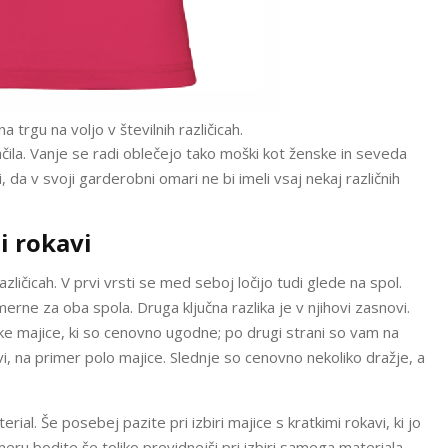
 trgu na voljo v številnih različicah.
ila. Vanje se radi oblečejo tako moški kot ženske in seveda
, da v svoji garderobni omari ne bi imeli vsaj nekaj različnih
i rokavi
zličicah. V prvi vrsti se med seboj ločijo tudi glede na spol.
merne za oba spola. Druga ključna razlika je v njihovi zasnovi.
ke majice, ki so cenovno ugodne; po drugi strani so vam na
vi, na primer polo majice. Slednje so cenovno nekoliko dražje, a
ial. Še posebej pazite pri izbiri majice s kratkimi rokavi, ki jo
meru bodite še toliko previdnejši pri izbiri samega materiala.