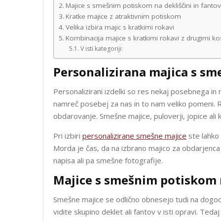
Majice s smešnim potiskom na dekliščini in fantov
Kratke majice z atraktivnim potiskom
Velika izbira majic s kratkimi rokavi
Kombinacija majice s kratkimi rokavi z drugimi kos
V isti kategoriji:
Personalizirana majica s s
Personalizirani izdelki so res nekaj posebnega in 
namreč posebej za nas in to nam veliko pomeni. R
obdarovanje. Smešne majice, puloverji, jopice ali k
Pri izbiri
personalizirane smešne majice
ste lahko 
Morda je čas, da na izbrano majico za obdarjenca 
napisa ali pa smešne fotografije.
Majice s smešnim potiskom n
Smešne majice se odlično obnesejo tudi na dogodki
vidite skupino deklet ali fantov v isti opravi. Tedaj