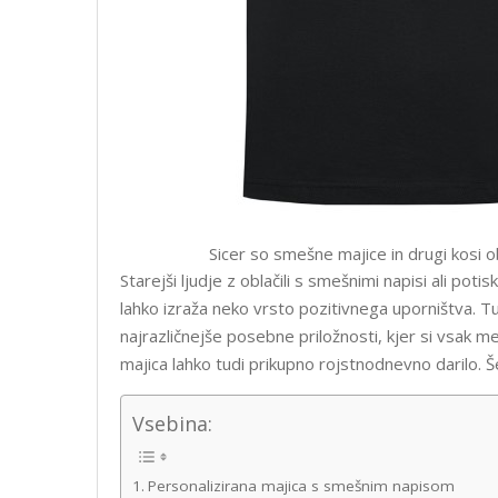
Sicer so smešne majice in drugi kosi o
Starejši ljudje z oblačili s smešnimi napisi ali pot
lahko izraža neko vrsto pozitivnega uporništva. Tu
najrazličnejše posebne priložnosti, kjer si vsak m
majica lahko tudi prikupno rojstnodnevno darilo. Še
Vsebina:
Personalizirana majica s smešnim napisom