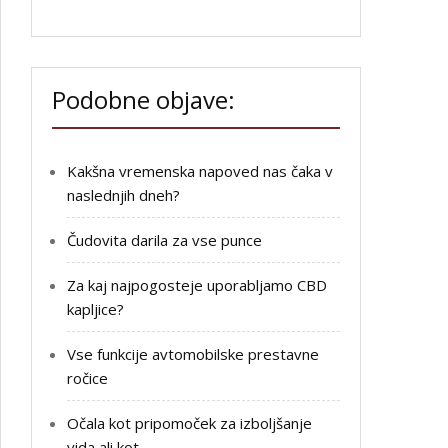
Podobne objave:
Kakšna vremenska napoved nas čaka v
naslednjih dneh?
Čudovita darila za vse punce
Za kaj najpogosteje uporabljamo CBD
kapljice?
Vse funkcije avtomobilske prestavne
ročice
Očala kot pripomoček za izboljšanje
vida ali kot…