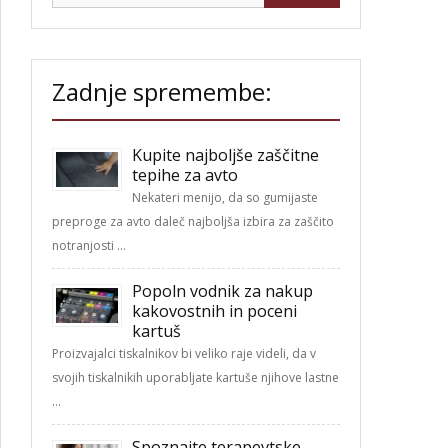
Zadnje spremembe:
Kupite najboljše zaščitne
tepihe za avto
Nekateri menijo, da so gumijaste
preproge za avto daleč najboljša izbira za zaščito
notranjosti …
Popoln vodnik za nakup
kakovostnih in poceni
kartuš
Proizvajalci tiskalnikov bi veliko raje videli, da v
svojih tiskalnikih uporabljate kartuše njihove lastne
…
Spoznajte terapevtske