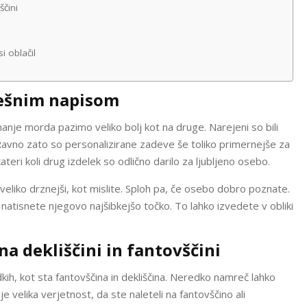
ščini
i oblačil
mešnim napisom
nanje morda pazimo veliko bolj kot na druge. Narejeni so bili
avno zato so personalizirane zadeve še toliko primernejše za
ateri koli drug izdelek so odlično darilo za ljubljeno osebo.
veliko drznejši, kot mislite. Sploh pa, če osebo dobro poznate.
natisnete njegovo najšibkejšo točko. To lahko izvedete v obliki
a dekliščini in fantovščini
h, kot sta fantovščina in dekliščina. Neredko namreč lahko
 je velika verjetnost, da ste naleteli na fantovščino ali