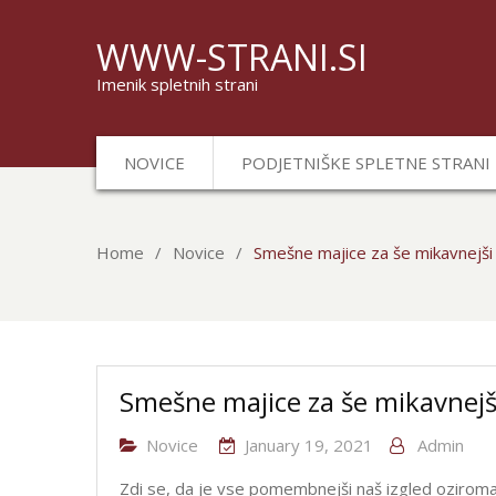
WWW-STRANI.SI
Imenik spletnih strani
NOVICE
PODJETNIŠKE SPLETNE STRANI
Home
Novice
Smešne majice za še mikavnejši 
Smešne majice za še mikavnejši
Novice
January 19, 2021
Admin
Zdi se, da je vse pomembnejši naš izgled oziroma