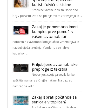
koristi fulvične kisline
Kronične vnetne bolezni so vedno
boj v porastu, zato so pri njihovem zdravljenju in …
Zakaj je pomembno imeti
komplet prve pomoči v
vašem avtomobilu?
Potovanje z avtomobilom je lahko vznemirljiva in
navdušujoča izkušnja. Vendar pa se lahko
kadarkoli …
Priljubljene avtomobilske
preproge iz tekstila
Notranjost svojega vozila lahko
zaščitite na najrazličnejše načine. Na trgu so
namreč na voljo …
Zakaj izbrati počitnice za
seniorje v toplicah?
Preživljanje počitnic v toplicah je