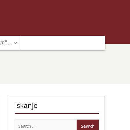
VEČ …
Iskanje
Search
for: