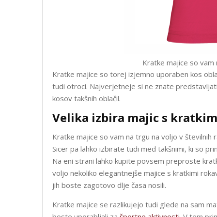
Kratke majice so vam na
Kratke majice so torej izjemno uporaben kos oblač
tudi otroci. Najverjetneje si ne znate predstavljati
kosov takšnih oblačil.
Velika izbira majic s kratkim
Kratke majice so vam na trgu na voljo v številnih ra
Sicer pa lahko izbirate tudi med takšnimi, ki so pri
Na eni strani lahko kupite povsem preproste krat
voljo nekoliko elegantnejše majice s kratkimi roka
jih boste zagotovo dlje časa nosili.
Kratke majice se razlikujejo tudi glede na sam mater
boste uporabljali za
športne aktivnosti
. V tem pri