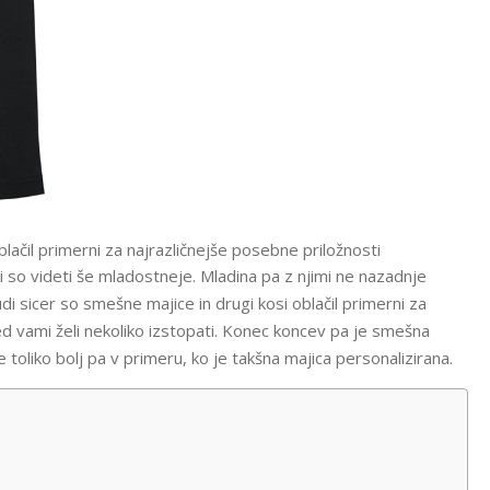
blačil primerni za najrazličnejše posebne priložnosti
iski so videti še mladostneje. Mladina pa z njimi ne nazadnje
di sicer so smešne majice in drugi kosi oblačil primerni za
ed vami želi nekoliko izstopati. Konec koncev pa je smešna
 toliko bolj pa v primeru, ko je takšna majica personalizirana.