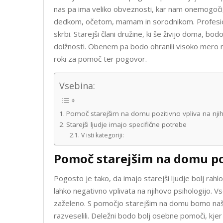
nas pa ima veliko obveznosti, kar nam onemogoči,
dedkom, očetom, mamam in sorodnikom. Profesi
skrbi. Starejši člani družine, ki še živijo doma, 
dolžnosti. Obenem pa bodo ohranili visoko mero ne
roki za pomoč ter pogovor.
Vsebina:
Pomoč starejšim na domu pozitivno vpliva na nji
Starejši ljudje imajo specifične potrebe
V isti kategoriji:
Pomoč starejšim na domu poz
Pogosto je tako, da imajo starejši ljudje bolj rah
lahko negativno vplivata na njihovo psihologijo. Vse
zaželeno. S pomočjo starejšim na domu bomo naše 
razveselili. Deležni bodo bolj osebne pomoči, kj