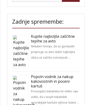
Zadnje spremembe:
Kupite najboljše zaščitne
tepihe za avto
Nekateri menijo, da so gumijaste
preproge za avto daleč najboljša
izbira za zaščito notranjosti …
Popoln vodnik za nakup
kakovostnih in poceni
kartuš
Proizvajalci tiskalnikov bi veliko raje
videli, da v svojih tiskalnikih
uporabljate kartuše njihove lastne …