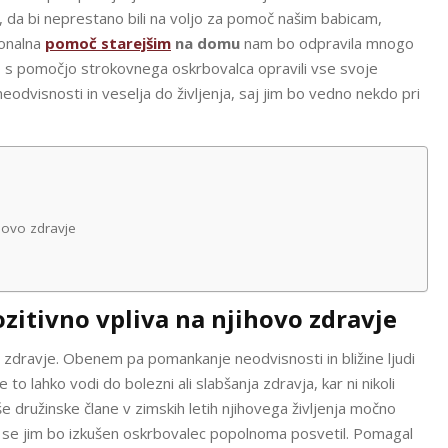
 da bi neprestano bili na voljo za pomoč našim babicam,
onalna
pomoč starejšim
na domu
nam bo odpravila mnogo
bodo s pomočjo strokovnega oskrbovalca opravili vse svoje
odvisnosti in veselja do življenja, saj jim bo vedno nekdo pri
hovo zdravje
itivno vpliva na njihovo zdravje
lo zdravje. Obenem pa pomankanje neodvisnosti in bližine ljudi
 to lahko vodi do bolezni ali slabšanja zdravja, kar ni nikoli
družinske člane v zimskih letih njihovega življenja močno
er se jim bo izkušen oskrbovalec popolnoma posvetil. Pomagal