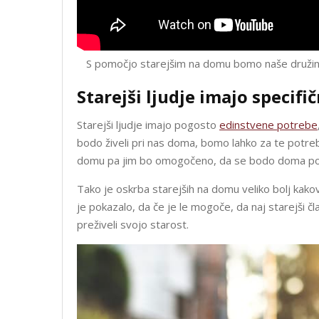
S pomočjo starejšim na domu bomo naše družinske
Starejši ljudje imajo specifi
Starejši ljudje imajo pogosto
edinstvene potrebe
bodo živeli pri nas doma, bomo lahko za te potr
domu pa jim bo omogočeno, da se bodo doma počuti
Tako je oskrba starejših na domu veliko bolj kakovo
je pokazalo, da če je le mogoče, da naj starejši čl
preživeli svojo starost.