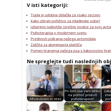
V isti kategoriji:
Topla in udobna oblačila za vsako sezono
Kako izbrati pohištvo za mladinske sobe?
Izberimo najboljše strešne nosilce za svoj avt
Psihoterapija v modernem svetu
Prednosti poliranja našega avtomobila
Zaščita za aluminijasta platišča
Pomen hranjenja našega psa s kakovostno hra
Ne spreglejte tudi naslednjih ob
Pri čem vse vam lahko
Zak
na pomoč priskoči
ime
Alhokolizem in stres
psihoterapevt?
po