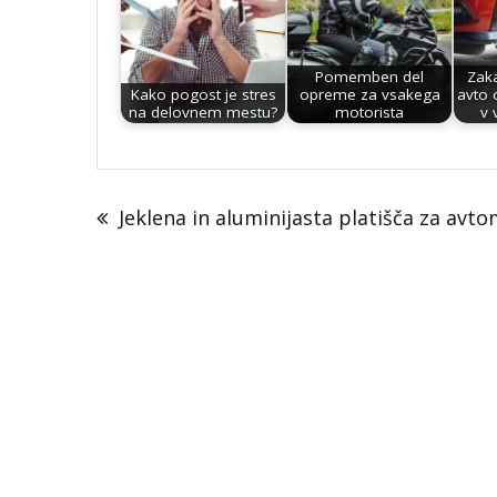
Pomemben del
Zaka
Kako pogost je stres
opreme za vsakega
avto
na delovnem mestu?
motorista
v 
Post
navigation
Jeklena in aluminijasta platišča za avto