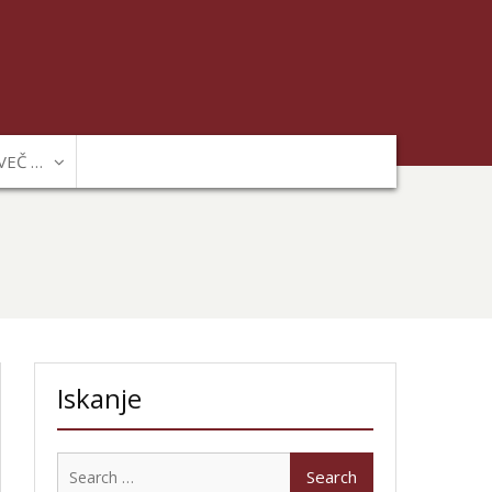
VEČ …
Iskanje
Search
for: