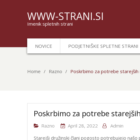
WWW-STRANI.SI
Imenik spletnih strani
NOVICE
PODJETNIŠKE SPLETNE STRANI
Home
Razno
Poskrbimo za potrebe starejših
Poskrbimo za potrebe starejš
Razno
April 28, 2022
Admin
Starejši družinski člani pogosto potrebujejo našo