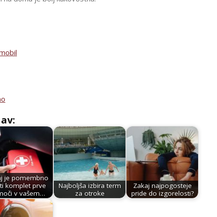
omobil
no
jav:
aj je pomembno
ti komplet prve
Najboljša izbira term
Zakaj najpogosteje
moči v vašem…
za otroke
pride do izgorelosti?