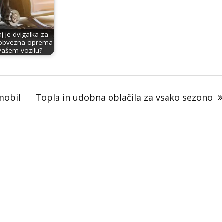
j je dvigalka za
 obvezna oprema
vašem vozilu?
mobil
Topla in udobna oblačila za vsako sezono