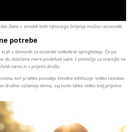
 člane v zimskih letih njihovega življenja močno razveselili.
čne potrebe
, ki jih v domovih za ostarele velikokrat spregledajo. Če pa
ebe do določene mere poskrbeli sami. S pomočjo za starejše na
li varno in v prijetni družbi.
stna, kot jo lahko ponudijo številne inštitucije. Veliko raziskav
ani družine ostanejo doma, saj bodo lahko veliko bolj prijetno