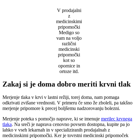
V prodajalni
z
medicinskimi
pripomočki
Medigo so
vam na voljo
različni
medicinski
pripomočki
kot so
opornice in
ortoze itd.
Zakaj si je doma dobro meriti krvni tlak
Merjenje tlaka v krvi v lastni režiji, torej doma, nam pomaga
odkrivati zvišane vrednosti. V primeru če smo že zboleli, pa takšno
merjenje pripomore k precej boljšemu nadzorovanju bolezni.
Merjenje poteka s pomočjo naprave, ki se imenuje
merilec krvnega
tlaka
. Na sreči je naprava cenovno povsem dostopna, kupite pa jo
lahko v vseh lekarnah in v specializiranih prodajalnah z
medicinskimi pripomočki. Ker je tovrstni medicinski pripomoček