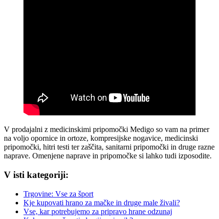
V prodajalni z medicinskimi pripomočki Medigo so vam na primer
na voljo opornice in ortoze, kompresijske nogavice, medicinski
pripomočki, hitri testi ter zaščita, sanitarni pripomočki in druge razne
naprave. Omenjene naprave in pripomočke si lahko tudi izposodite.
V isti kategoriji:
Trgovine: Vse za šport
Kje kupovati hrano za mačke in druge male živali?
Vse, kar potrebujemo za pripravo hrane odzunaj