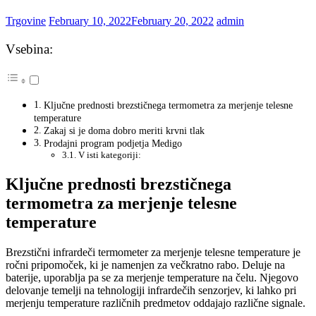
Trgovine
February 10, 2022
February 20, 2022
admin
Vsebina:
Ključne prednosti brezstičnega termometra za merjenje telesne
temperature
Zakaj si je doma dobro meriti krvni tlak
Prodajni program podjetja Medigo
V isti kategoriji:
Ključne prednosti brezstičnega
termometra za merjenje telesne
temperature
Brezstični infrardeči termometer za merjenje telesne temperature je
ročni pripomoček, ki je namenjen za večkratno rabo. Deluje na
baterije, uporablja pa se za merjenje temperature na čelu. Njegovo
delovanje temelji na tehnologiji infrardečih senzorjev, ki lahko pri
merjenju temperature različnih predmetov oddajajo različne signale.