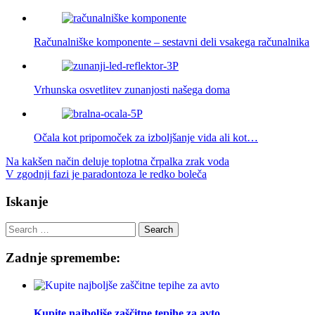
Računalniške komponente – sestavni deli vsakega računalnika
Vrhunska osvetlitev zunanjosti našega doma
Očala kot pripomoček za izboljšanje vida ali kot…
Post
Na kakšen način deluje toplotna črpalka zrak voda
V zgodnji fazi je paradontoza le redko boleča
navigation
Iskanje
Search
for:
Zadnje spremembe:
Kupite najboljše zaščitne tepihe za avto