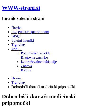
WWW-strani.si
Imenik spletnih strani
Novice
Podjetniške spletne strani
Blogi
Spletni imeniki
Trgovine
Več …
Podjetniški projekti
Blagovne znamke
Izobraževalne inštitucije
Zabava
Razno
Home
Trgovine
Dobrodošli domači medicinski pripomočki
Dobrodošli domači medicinski
pripomočki