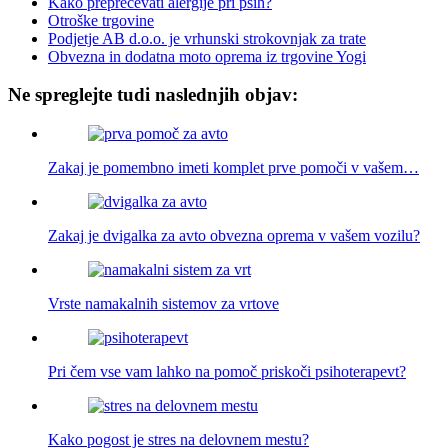
Kako preprečevati alergije pri psih?
Otroške trgovine
Podjetje AB d.o.o. je vrhunski strokovnjak za trate
Obvezna in dodatna moto oprema iz trgovine Yogi
Ne spreglejte tudi naslednjih objav:
Zakaj je pomembno imeti komplet prve pomoči v vašem…
Zakaj je dvigalka za avto obvezna oprema v vašem vozilu?
Vrste namakalnih sistemov za vrtove
Pri čem vse vam lahko na pomoč priskoči psihoterapevt?
Kako pogost je stres na delovnem mestu?